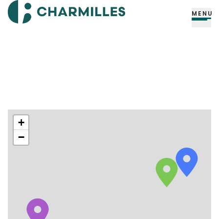
MENU
+
−