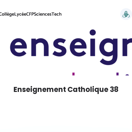
Collège
Lycée
CFP
SciencesTech
Enseignement Catholique 38