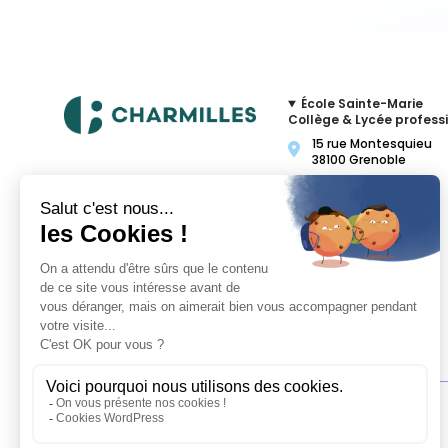
École Sainte-Marie
Collège & Lycée profess
15 rue Montesquieu
38100 Grenoble
04 76 87 72 64
Contacter par mail