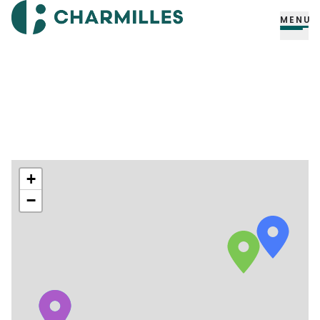
MENU
+
−