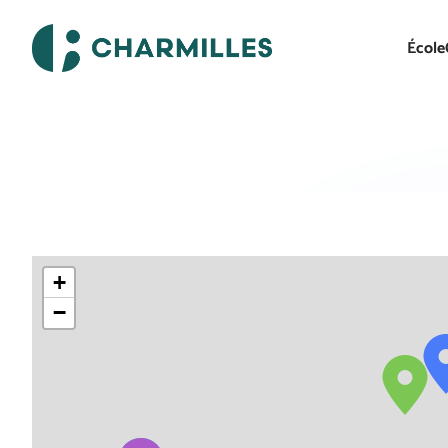
École
+
−