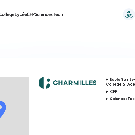
Collège
Lycée
CFP
SciencesTech
École Sainte
Collège & Lycé
CFP
SciencesTec