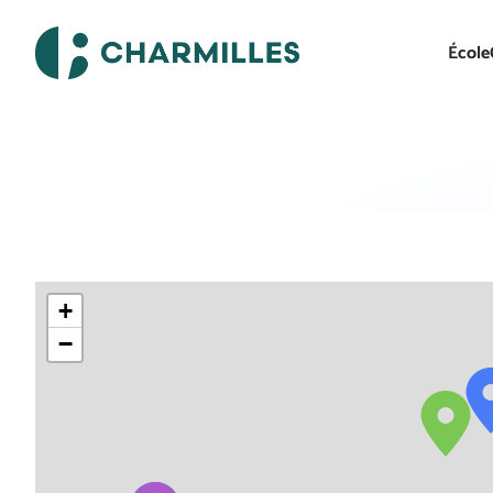
École
+
−