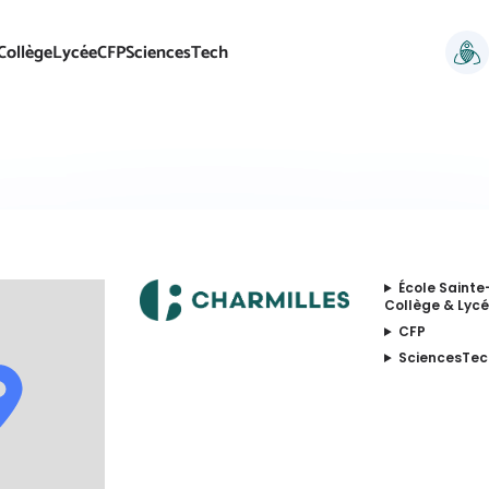
Collège
Lycée
CFP
SciencesTech
École Sainte
Collège & Lycé
CFP
SciencesTec