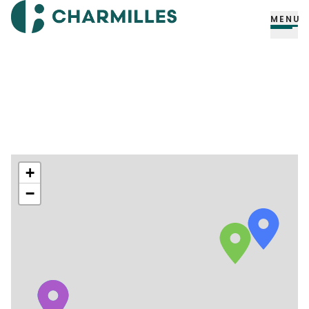
MENU
+
−