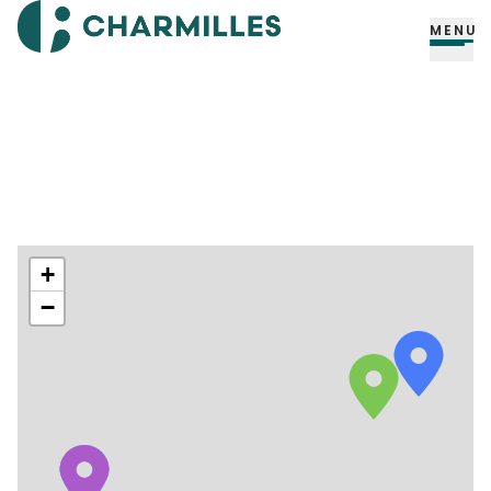
MENU
+
−