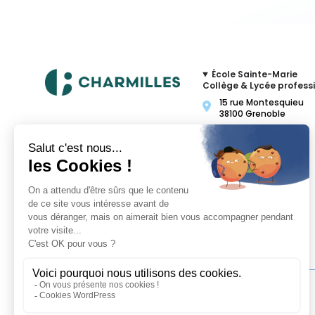
École Sainte-Marie
Collège & Lycée profess
15 rue Montesquieu
38100 Grenoble
04 76 87 72 64
Contacter par mail