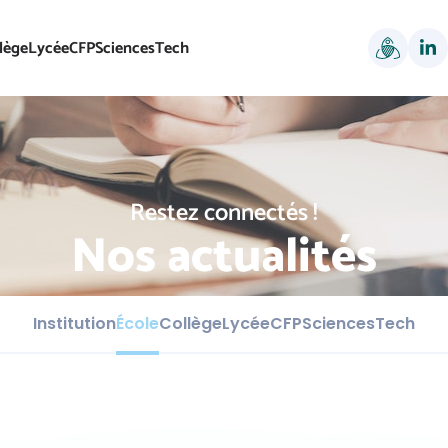
lège
Lycée
CFP
SciencesTech
Restez connectés !
Nos actualités
Institution
École
Collège
Lycée
CFP
SciencesTech