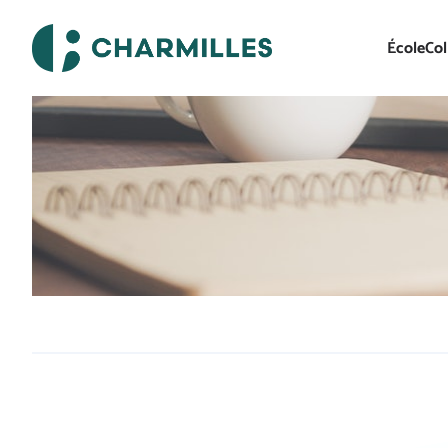
École
Col