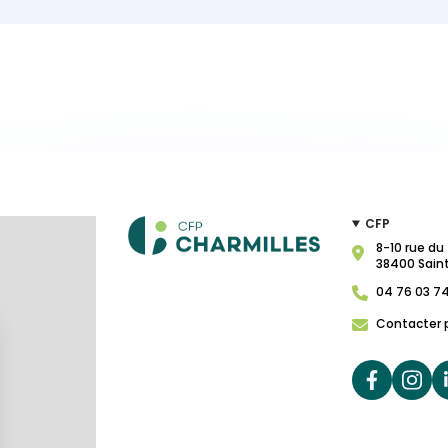
CFP
8-10 rue du 
38400 Sain
04 76 03 7
Contacter 