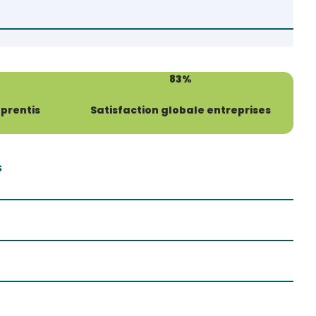
83%
pprentis
Satisfaction globale entreprises
s