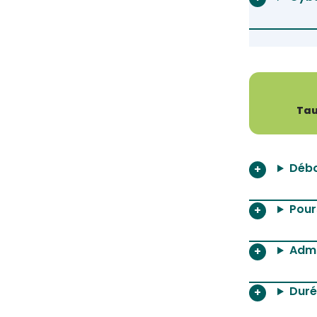
Tau
Débo
Pour
Admi
Duré