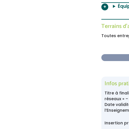
Équi
Terrains d
Toutes entrep
Infos pra
Titre à fin
réseaux » –
Date validi
l’Enseignem
Insertion p