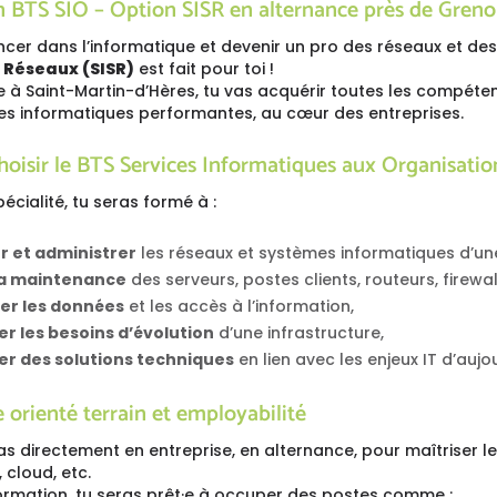
n BTS SIO – Option SISR en alternance près de Greno
ancer dans l’informatique et devenir un pro des réseaux et de
 Réseaux (SISR)
est fait pour toi !
 à Saint-Martin-d’Hères, tu vas acquérir toutes les compétenc
res informatiques performantes, au cœur des entreprises.
oisir le BTS Services Informatiques aux Organisatio
écialité, tu seras formé à :
er et administrer
les réseaux et systèmes informatiques d’une
la maintenance
des serveurs, postes clients, routeurs, firewa
er les données
et les accès à l’information,
er les besoins d’évolution
d’une infrastructure,
er des solutions techniques
en lien avec les enjeux IT d’aujou
orienté terrain et employabilité
 directement en entreprise, en alternance, pour maîtriser le
, cloud, etc.
ormation, tu seras prêt·e à occuper des postes comme :