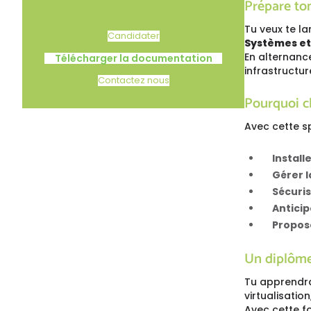
Prépare to
Tu veux te l
Candidater
Systèmes et
En alternance
Télécharger la documentation
infrastructu
Contactez nous
Pourquoi ch
Avec cette sp
Install
Gérer 
Sécuris
Anticip
Propos
Un diplôme 
Tu apprendras
virtualisation
Avec cette f