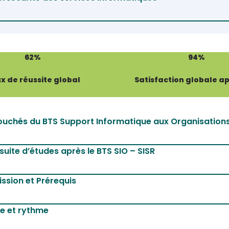
62%
94%
x de réussite global
Satisfaction globale a
uchés du BTS Support Informatique aux Organisation
suite d’études après le BTS SIO – SISR
ssion et Prérequis
e et rythme