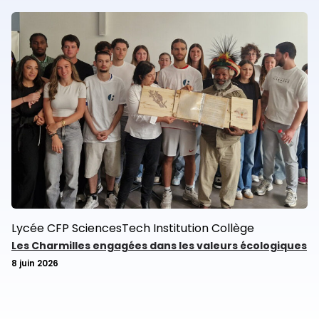
Lycée
CFP
SciencesTech
Institution
Collège
Les Charmilles engagées dans les valeurs écologiques
8 juin 2026